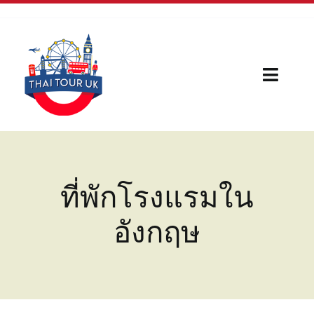
Skip
to
content
Toggl
Naviga
Home
Our Serivces
ที่พักโรงแรมใน
กีฬา
อังกฤษ
บทความใหม่
เรื่องน่ารู้