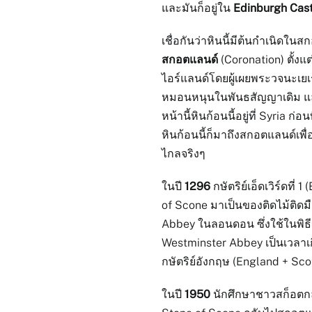
และมันก็อยู่ใน
Edinburgh Cast
เชื่อกันว่าหินนี้มีต้นกำเนิดใน
สกอตแลนด์
(Coronation) ตั้ง
ไอร์แลนด์โดยผู้เผยพระวจนะเยเร
หมอนหนุนในพันธสัญญาเดิม แล
หน้านี้หินก้อนนี้อยู่ที่ Syria ก
หินก้อนนี้ก็มาถึงสกอตแลนด์เพื่
ไกลจริงๆ
ในปี
1296
กษัตริย์เอ็ดเวิร์ดท
of Scone มาเป็นของติดไม้ติดม
Abbey ในลอนดอน ซึ่งใช้ในพิธี
Westminster Abbey เป็นเวลาเ
กษัตริย์อังกฤษ (England + Sco
ในปี
1950
นักศึกษาชาวสก็อตกล