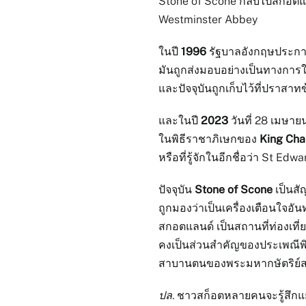
Stone of Scone กลับไปสกอตแลนด
Westminster Abbey
ในปี
1996
รัฐบาลอังกฤษประกาศ
มันถูกส่งมอบอย่างเป็นทางการ
และปัจจุบันถูกเก็บไว้ที่ปราสา
และในปี
2023
วันที่ 28 เมษาย
ในพิธีราชาภิเษกของ
King Cha
หรือที่รู้จักในอีกชื่อว่า St Edwa
ปัจจุบัน
Stone of Scone
เป็นส
ถูกมองว่าเป็นเครื่องเตือนใจ
สกอตแลนด์ เป็นสถานที่ท่องเที่
คงเป็นส่วนสำคัญของประเพณีพิ
สาบานตนของพระมหากษัตริย์ส
ปล
. ชาวสก็อตหลายคนจะรู้สึกแย