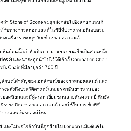
์ ในที่สุดก็พบหินก้อนนี้และถูกส่งกลับไปยัง
ว่า Stone of Scone จะถูกส่งกลับไปยังสกอตแลนด์
ให้กับทางการสกอตแลนด์ในพิธีที่ปราสาทเอดินเบอระ
ทข้างเครื่องราชกกุธภัณฑ์แห่งสกอตแลนด์
น หินก้อนนี้ก็กำลังเดินทางมาลอนดอนเพื่อเป็นส่วนหนึ่ง
rles 3
และน่าจะถูกนำไปไว้ใต้เก้าอี้ Coronation Chair
rd’s Chair ที่มีอายุกว่า 700 ปี
ัญลักษณ์สำคัญของเอกลักษณ์ของชาวสกอตแลนด์ และ
อันทรงพลังถึงประวัติศาสตร์และมรดกอันยาวนานของ
ยวยอดนิยมและมีผู้คนมาเยี่ยมชมหลายพันคนทุกปี หินยัง
ธีราชาภิเษกของสกอตแลนด์ และใช้ในการเข้าพิธี
กอตแลนด์พระองค์ใหม่
่ และไม่พอใจถ้าหินนี้ถูกย้ายไป London แม้แต่แค่ไป