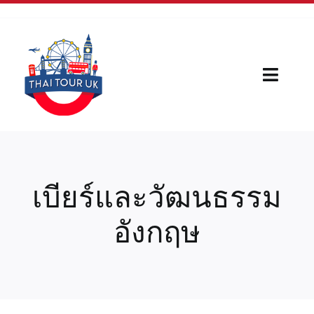
Skip
to
content
Toggl
Naviga
Home
Our Serivces
เบียร์และวัฒนธรรม
กีฬา
อังกฤษ
บทความใหม่
เรื่องน่ารู้