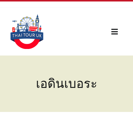
Skip
to
content
Toggl
Naviga
Home
Our Serivces
เอดินเบอระ
กีฬา
บทความใหม่
เรื่องน่ารู้