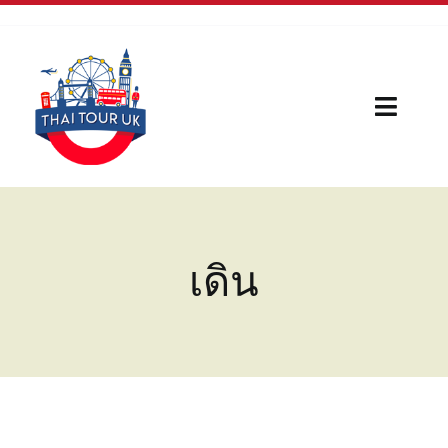
Skip
to
content
Toggl
Naviga
Home
Our Serivces
เดิน
กีฬา
บทความใหม่
เรื่องน่ารู้