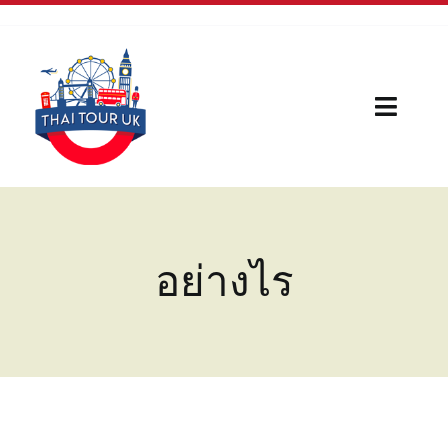
Skip
to
content
Toggl
Naviga
Home
Our Serivces
อย่างไร
กีฬา
บทความใหม่
เรื่องน่ารู้