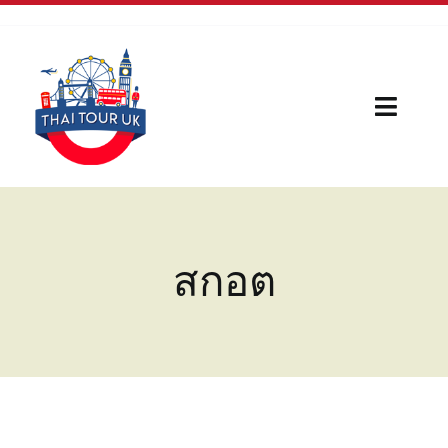
Skip
to
content
Toggl
Naviga
Home
Our Serivces
สกอต
กีฬา
บทความใหม่
เรื่องน่ารู้