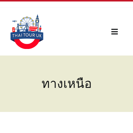
Skip
to
content
Toggl
Naviga
Home
Our Serivces
ทางเหนือ
กีฬา
บทความใหม่
เรื่องน่ารู้