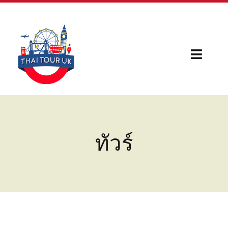
Skip
to
content
Toggl
Naviga
Home
Our Serivces
ทัวร์
กีฬา
บทความใหม่
เรื่องน่ารู้