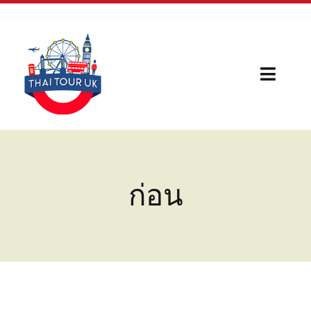
Skip
to
content
Toggl
Naviga
Home
Our Serivces
ก่อน
กีฬา
บทความใหม่
เรื่องน่ารู้