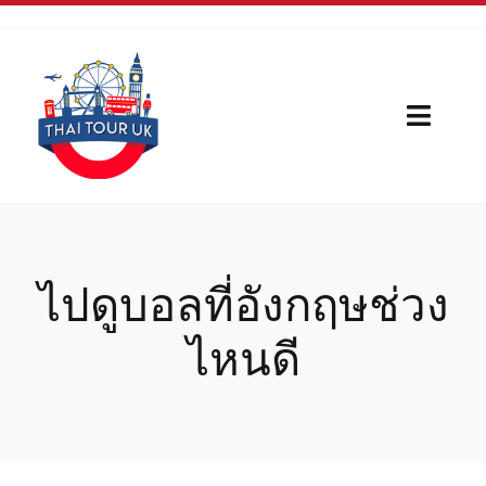
Skip
to
content
Toggl
Naviga
Home
Our Serivces
ไปดูบอลที่อังกฤษช่วง
กีฬา
ไหนดี
บทความใหม่
เรื่องน่ารู้