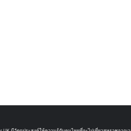
ur UK มีวัตถุประสงค์ให้ความรู้กับคนไทยที่จะไปเที่ยวสหราชอาณา