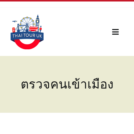
Skip
to
content
Toggl
Naviga
Home
Our Serivces
ตรวจคนเข้าเมือง
กีฬา
บทความใหม่
เรื่องน่ารู้