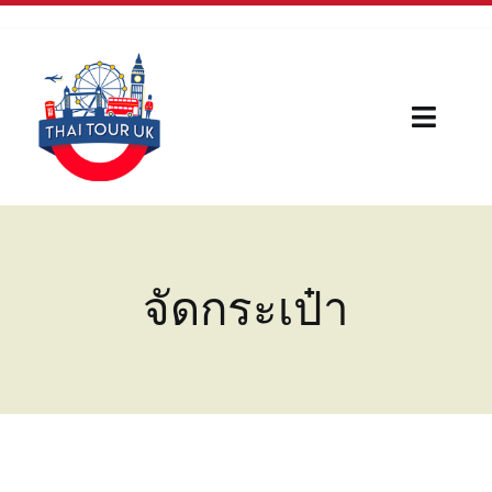
Skip
to
content
Toggl
Naviga
Home
Our Serivces
จัดกระเป๋า
กีฬา
บทความใหม่
เรื่องน่ารู้